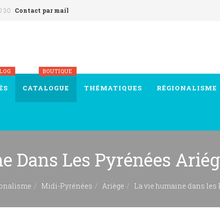
0 30
Contact par mail
BLOG
BOUTIQUE
ÉS
CATALOGUE
THÉMATIQUES
RÉGIONALISME
e Dans Les Pyrénées Ariég
onalisme
Midi-Pyrénées
Ariège
La vie humaine dans les 