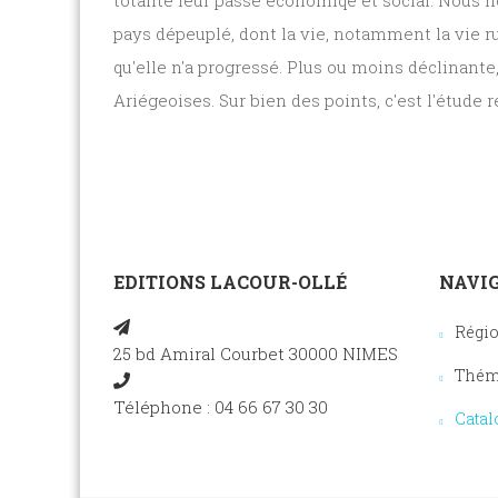
totalité leur passé économiqe et social. Nous 
pays dépeuplé, dont la vie, notamment la vie ru
qu'elle n'a progressé. Plus ou moins déclinante
Ariégeoises. Sur bien des points, c'est l'étude 
EDITIONS LACOUR-OLLÉ
NAVIG
Régi
25 bd Amiral Courbet 30000 NIMES
Thém
Téléphone : 04 66 67 30 30
Catal