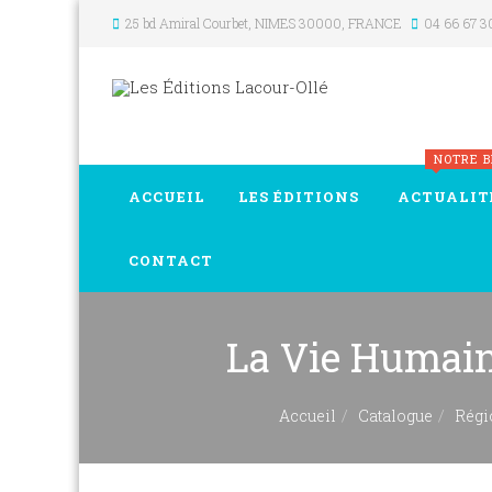
25 bd Amiral Courbet
, NIMES
30000
,
FRANCE
04 66 67 3
NOTRE 
ACCUEIL
LES ÉDITIONS
ACTUALIT
CONTACT
La Vie Humain
Accueil
Catalogue
Régi