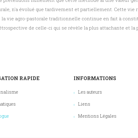
ne prétendons nullement que cette méthode ai une valeur géné
rale, n'a évolué que tardivement et partiellement. Cette vie r
, la vie agro-pastorale traditionnelle continue en fait à cons
rétrospective de celle-ci qui se révèle la plus attachante et l
ATION RAPIDE
INFORMATIONS
onalisme
Les auteurs
atiques
Liens
ogue
Mentions Légales