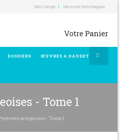
Mon Compte
Découvrez Notre Magasin
Votre Panier
DOSSIERS
ŒUVRES A.DAUDET
eoises - Tome 1
Pyrénées ariégeoises - Tome 1