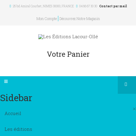
25 bd Amiral Courbet
, NIMES
30000
,
FRANCE
04 66 67 30 30
Contact par mail
Mon Compte
Découvrez Notre Magasin
Votre Panier
Sidebar
×
Accueil
Les éditions