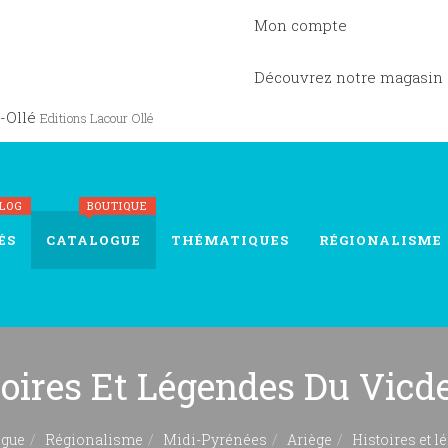
Mon compte
Découvrez notre magasin
-Ollé
Editions Lacour Ollé
BLOG
BOUTIQUE
ÉS
CATALOGUE
THÉMATIQUES
RÉGIONALISME
toires Et Légendes Du Vicd
ogue
Régionalisme
Midi-Pyrénées
Ariège
Histoires et 