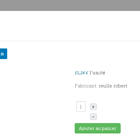
in
l'unité
15,24 €
Fabricant:
reulle robert
+
–
Ajouter au panier