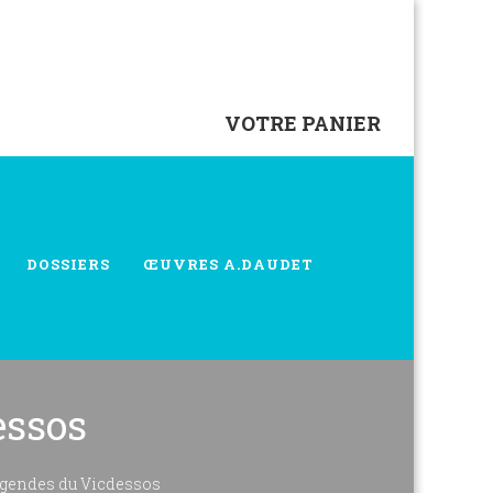
VOTRE PANIER
DOSSIERS
ŒUVRES A.DAUDET
essos
légendes du Vicdessos