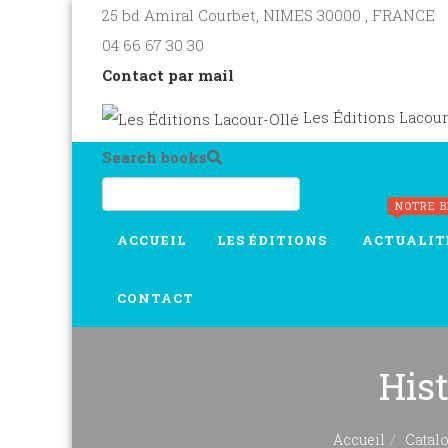
25 bd Amiral Courbet
, NIMES
30000
,
FRANCE
04 66 67 30 30
Contact par mail
Les Éditions Lacour
Search books
NOTRE 
ACCUEIL
LES ÉDITIONS
ACTUALIT
CONTACT
His
Accueil
Catal