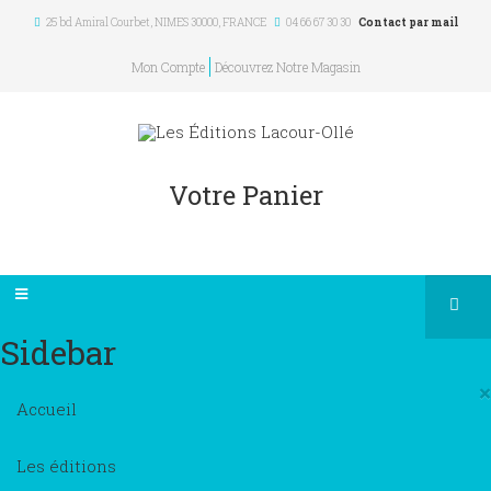
25 bd Amiral Courbet
, NIMES
30000
,
FRANCE
04 66 67 30 30
Contact par mail
Mon Compte
Découvrez Notre Magasin
Votre Panier
Sidebar
×
Accueil
Les éditions