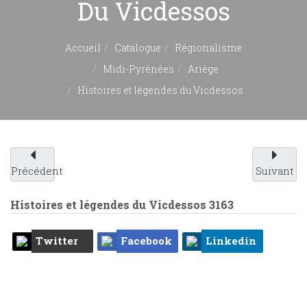
Du Vicdessos
Accueil
Catalogue
Régionalisme
Midi-Pyrénées
Ariège
Histoires et légendes du Vicdessos
Précédent
Suivant
Histoires et légendes du Vicdessos
3163
Twitter
Facebook
Linkedin