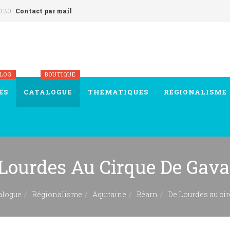
0 30
Contact par mail
BLOG
BOUTIQUE
ÉS
CATALOGUE
THÉMATIQUES
RÉGIONALISME
Lourdes Au Cirque De Gava
alogue
Régionalisme
Aquitaine
Béarn
De Lourdes au ci