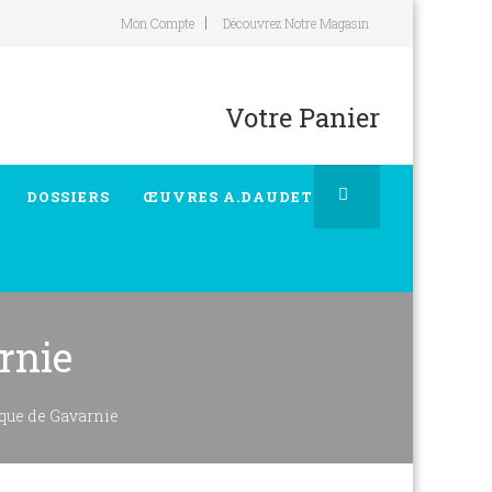
Mon Compte
Découvrez Notre Magasin
Votre Panier
DOSSIERS
ŒUVRES A.DAUDET
rnie
rque de Gavarnie