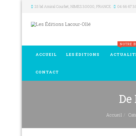
25 bd Amiral Courbet
, NIMES
30000
,
FRANCE
04 66 67 3
NOTRE 
ACCUEIL
LES ÉDITIONS
ACTUALIT
CONTACT
De 
Accueil
Cat