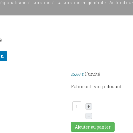
égionalisme
Lorraine
La Lorraine en général
Au fond du 
9
in
l'unité
15,00 €
Fabricant:
vicq edouard
+
–
Ajouter au panier