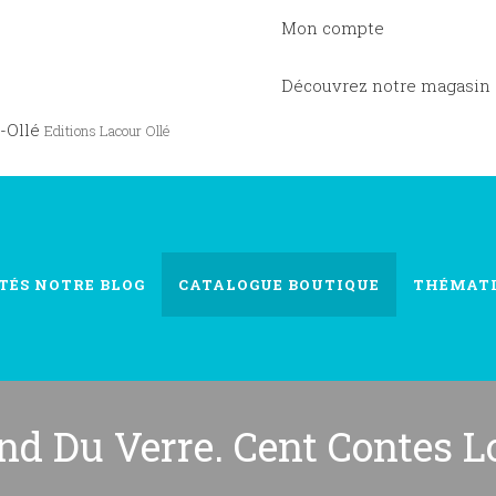
Mon compte
Découvrez notre magasin
-Ollé
Editions Lacour Ollé
TÉS
NOTRE BLOG
CATALOGUE
BOUTIQUE
THÉMAT
nd Du Verre. Cent Contes L