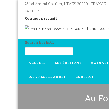
25 bd Amiral Courbet
, NIMES
30000
,
FRANCE
04 66 67 30 30
Contact par mail
Les Éditions Lacour
Search books
ACCUEIL
LES ÉDITIONS
ACTUALI
ŒUVRES A.DAUDET
CONTACT
Au Fo