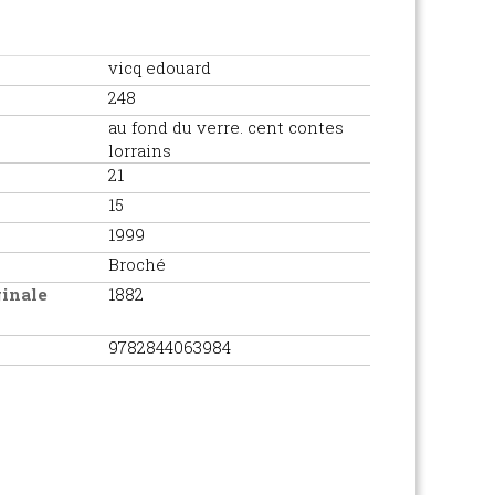
vicq edouard
248
au fond du verre. cent contes
lorrains
21
15
1999
Broché
ginale
1882
9782844063984