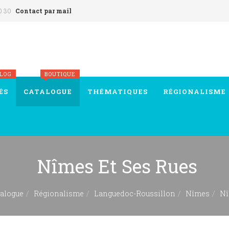
0 30
Contact par mail
BLOG
BOUTIQUE
ÉS
CATALOGUE
THÉMATIQUES
RÉGIONALISME
Nîmes Et Ses Rues
talogue
Régionalisme
Languedoc-Roussillon
Nîmes
Nî