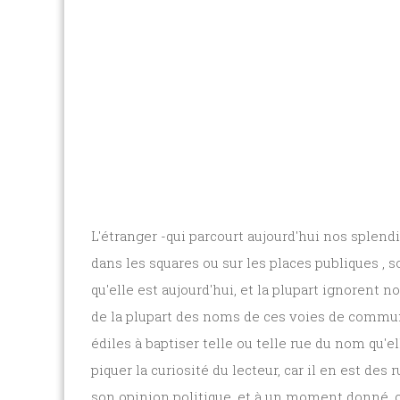
L'étranger -qui parcourt aujourd'hui nos splen
dans les squares ou sur les places publiques , 
qu'elle est aujourd'hui, et la plupart ignorent
de la plupart des noms de ces voies de communi
édiles à baptiser telle ou telle rue du nom qu'el
piquer la curiosité du lecteur, car il en est de
son opinion politique, et à un moment donné, c