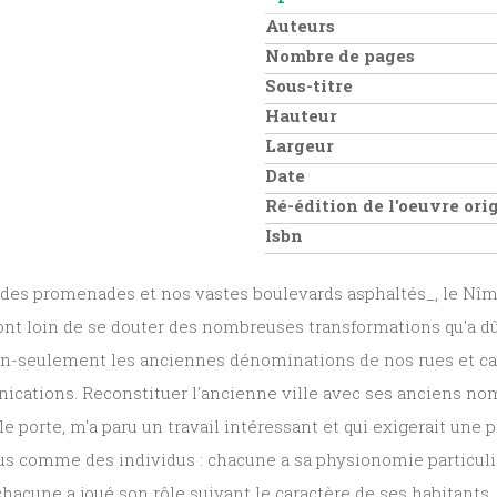
Auteurs
Nombre de pages
Sous-titre
Hauteur
Largeur
Date
Ré-édition de l'oeuvre or
Isbn
dides promenades et nos vastes boulevards asphaltés_, le Nîmo
sont loin de se douter des nombreuses transformations qu'a dû
 non-seulement les anciennes dénominations de nos rues et car
cations. Reconstituer l'ancienne ville avec ses anciens nom
le porte, m'a paru un travail intéressant et qui exigerait une 
s rus comme des individus : chacune a sa physionomie particulièr
hacune a joué son rôle suivant le caractère de ses habitants.