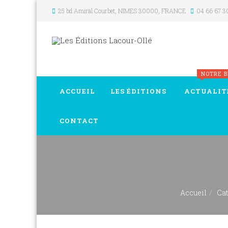
25 bd Amiral Courbet
, NIMES
30000
,
FRANCE
04 66 67 3
NOTRE 
ACCUEIL
LES ÉDITIONS
ACTUALIT
CONTACT
Accueil
Ca