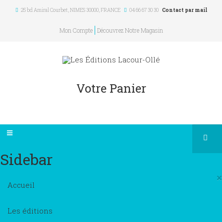
25 bd Amiral Courbet
, NIMES
30000
,
FRANCE
04 66 67 30 30
Contact par mail
Mon Compte
Découvrez Notre Magasin
Votre Panier
Sidebar
×
Accueil
Les éditions