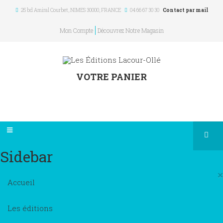
25 bd Amiral Courbet
, NIMES
30000
,
FRANCE
04 66 67 30 30
Contact par mail
Mon Compte
Découvrez Notre Magasin
VOTRE PANIER
Sidebar
×
Accueil
Les éditions