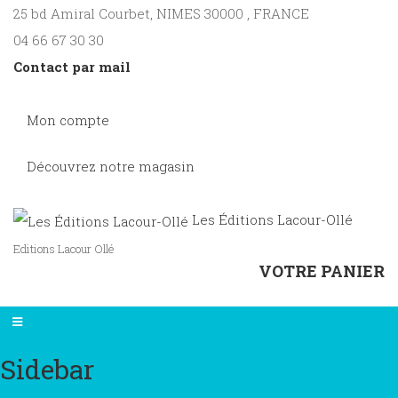
25 bd Amiral Courbet
, NIMES
30000
,
FRANCE
04 66 67 30 30
Contact par mail
Mon compte
Découvrez notre magasin
Les Éditions Lacour-Ollé
Editions Lacour Ollé
VOTRE PANIER
Sidebar