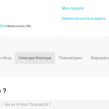
Mon compte
Découvrez notre magasin
llé
Editions Lacour Ollé
re Blog
Catalogue
Boutique
Thématiques
Régional
 ?
Qui es-tu vous l'humanité ?