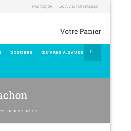
Mon Compte
Découvrez Notre Magasin
Votre Panier
E
DOSSIERS
ŒUVRES A.DAUDET
cachon
levé pour Arcachon