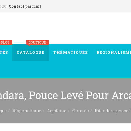
0 30
Contact par mail
 BLOG
BOUTIQUE
TÉS
CATALOGUE
THÉMATIQUES
RÉGIONALISM
ndara, Pouce Levé Pour Ar
gue
Régionalisme
Aquitaine
Gironde
Kitandara, pouce 