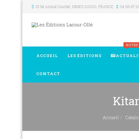
25 bd Amiral Courbet
, NIMES
30000
,
FRANCE
04 66 67 3
NOTRE
ACCUEIL
LES ÉDITIONS
ACTUALI
CONTACT
Kita
Accueil
Catalo