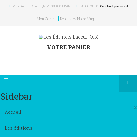
25 bd Amiral Courbet
, NIMES
30000
,
FRANCE
04 66 67 30 30
Contact par mail
Mon Compte
Découvrez Notre Magasin
VOTRE PANIER
Sidebar
×
Accueil
Les éditions