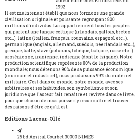
auteur édité chez Klincksieck en
1992
Il est maintenant établi que nous formons une grande
civilisation originale et puissante regroupant 800
millions d'individus. Lui appartiennent tous les peuples
qui parlent une langue celtique (irlandais, gallois, breton
etc...), latine (italien, français, roumains, espagnol etc...),
germanique (anglais, allemand, suédois, néerlandais etc...),
grecque, balte, slave (polonais, tchèque, bulgare, russe etc...)
arménienne, iranienne, indienne (dont le tzigane). Notre
production scientifique représente 80% de la production
mondiale; nous détenons 90% de sa puissance économique
(monnaie et industriel); nous produisons 99% du matériel
militaire. C'est dans ce monde, notre monde, avec ses
arbitraires et ses habitudes, son symbolisme et son
juridisme que l'auteur fait renaître et revivre dans ce livre,
pour que chacun de nous puisse s'y reconnaître et trouver
des raisons d'être ce qu'il est.
Editions Lacour-Ollé
25 bd Amiral Courbet 30000 NIMES