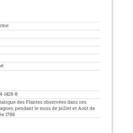
yme
hé
4-1428-8
talogue des Plantes observées dans ces
gnes, pendant le mois de juillet et Août de
ée 1788