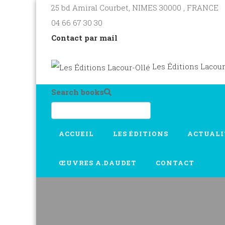
25 bd Amiral Courbet
, NIMES
30000
,
FRANCE
04 66 67 30 30
Contact par mail
Les Éditions Lacour
Search books
ACCUEIL
LES ÉDITIONS
ACTUALI
ŒUVRES A.DAUDET
CONTACT