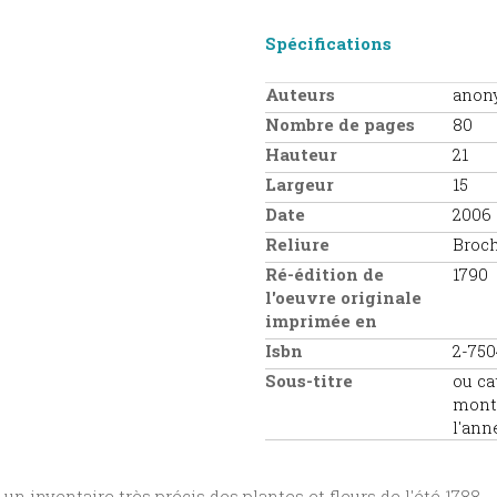
Spécifications
Auteurs
anon
Nombre de pages
80
Hauteur
21
Largeur
15
Date
2006
Reliure
Broc
Ré-édition de
1790
l'oeuvre originale
imprimée en
Isbn
2-750
Sous-titre
ou ca
monta
l'ann
un inventaire très précis des plantes et fleurs de l'été 1788.