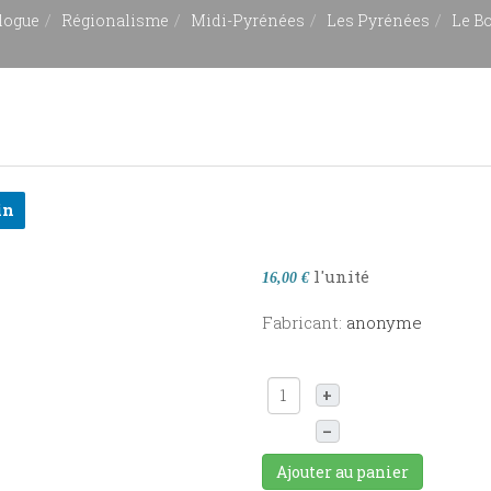
logue
Régionalisme
Midi-Pyrénées
Les Pyrénées
Le B
in
l'unité
16,00 €
Fabricant:
anonyme
+
–
Ajouter au panier