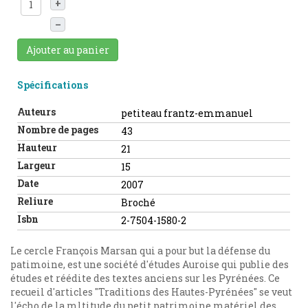
+
–
Ajouter au panier
Spécifications
Auteurs
petiteau frantz-emmanuel
Nombre de pages
43
Hauteur
21
Largeur
15
Date
2007
Reliure
Broché
Isbn
2-7504-1580-2
Le cercle François Marsan qui a pour but la défense du
patimoine, est une société d'études Auroise qui publie des
études et réédite des textes anciens sur les Pyrénées. Ce
recueil d'articles "Traditions des Hautes-Pyrénées" se veut
l'écho de la mltitude du petit patrimoine matériel des