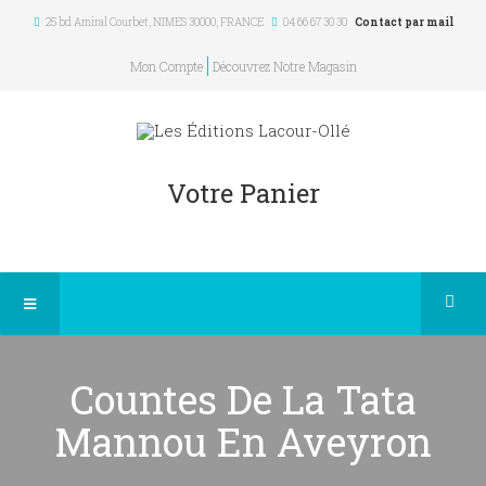
25 bd Amiral Courbet
, NIMES
30000
,
FRANCE
04 66 67 30 30
Contact par mail
Mon Compte
Découvrez Notre Magasin
Votre Panier
Countes De La Tata
Mannou En Aveyron