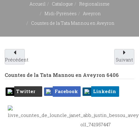
Accueil
Catalogue
Régionalisme
Midi-Pyrénées
Aveyron
Countes de la Tata Mannou en Aveyron
Précédent
Suivant
Countes de la Tata Mannou en Aveyron
6406
Twitter
Facebook
Linkedin