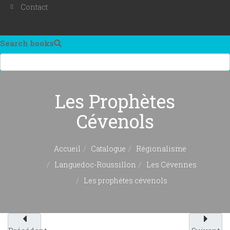
Contact
Search books
Les Prophètes
Cévenols
Accueil
Catalogue
Régionalisme
Languedoc-Roussillon
Les Cévennes
Les prophètes cévenols