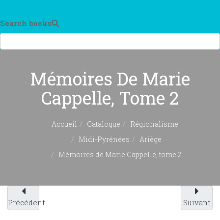
Search books
Mémoires De Marie
Cappelle, Tome 2
Accueil
Catalogue
Régionalisme
Midi-Pyrénées
Ariège
Mémoires de Marie Cappelle, tome 2
Précédent
Suivant