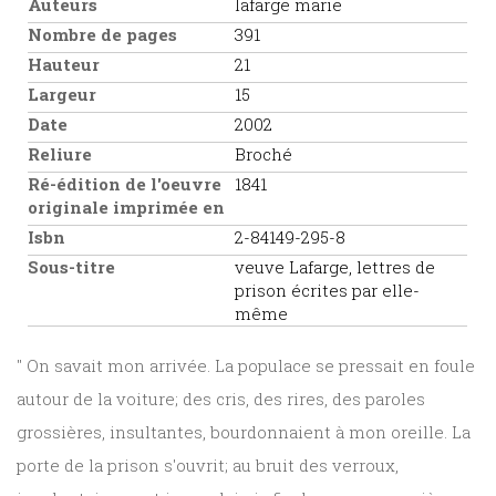
Auteurs
lafarge marie
Nombre de pages
391
Hauteur
21
Largeur
15
Date
2002
Reliure
Broché
Ré-édition de l'oeuvre
1841
originale imprimée en
Isbn
2-84149-295-8
Sous-titre
veuve Lafarge, lettres de
prison écrites par elle-
même
" On savait mon arrivée. La populace se pressait en foule
autour de la voiture; des cris, des rires, des paroles
grossières, insultantes, bourdonnaient à mon oreille. La
porte de la prison s'ouvrit; au bruit des verroux,