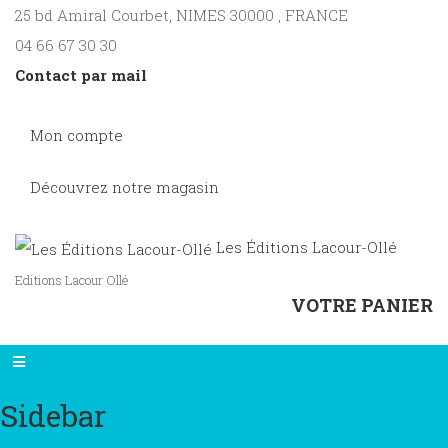
25 bd Amiral Courbet
, NIMES
30000
,
FRANCE
04 66 67 30 30
Contact par mail
Mon compte
Découvrez notre magasin
Les Éditions Lacour-Ollé
Editions Lacour Ollé
VOTRE PANIER
Sidebar