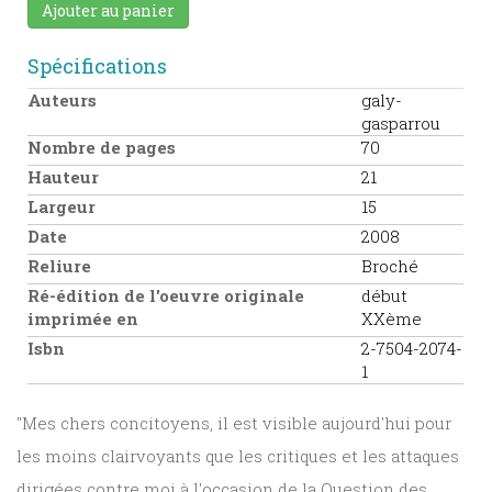
Ajouter au panier
Spécifications
Auteurs
galy-
gasparrou
Nombre de pages
70
Hauteur
21
Largeur
15
Date
2008
Reliure
Broché
Ré-édition de l'oeuvre originale
début
imprimée en
XXème
Isbn
2-7504-2074-
1
"Mes chers concitoyens, il est visible aujourd'hui pour
les moins clairvoyants que les critiques et les attaques
dirigées contre moi à l'occasion de la Question des