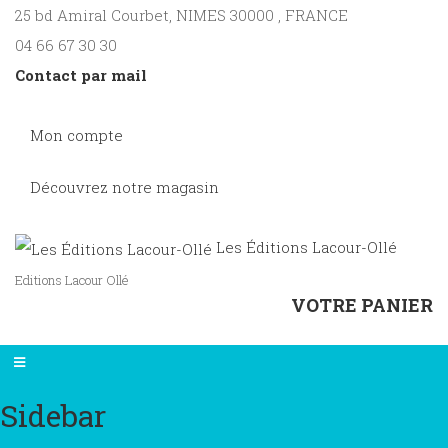
25 bd Amiral Courbet
, NIMES
30000
,
FRANCE
04 66 67 30 30
Contact par mail
Mon compte
Découvrez notre magasin
Les Éditions Lacour-Ollé
Editions Lacour Ollé
VOTRE PANIER
Sidebar