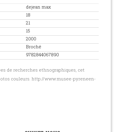
dejean max
18
21
15
2000
Broché
9782844067890
ées de recherches ethnographiques, cet
e photos couleurs. http://www.musee-pyreneen-