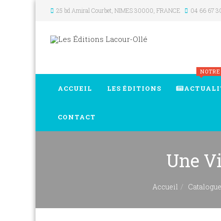
25 bd Amiral Courbet
, NIMES
30000
,
FRANCE
04 66 67 3
NOTRE
ACCUEIL
LES ÉDITIONS
ACTUALI
CONTACT
Une Vi
Accueil
Catalogu