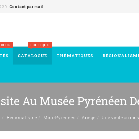
0 30
Contact par mail
 BLOG
BOUTIQUE
TÉS
CATALOGUE
THÉMATIQUES
RÉGIONALISM
site Au Musée Pyrénéen D
e
Régionalisme
Midi-Pyrénées
Ariège
Une visite au mu