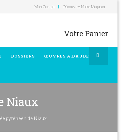
Mon Compte
Découvrez Notre Magasin
Votre Panier
E
DOSSIERS
ŒUVRES A.DAUDET
e Niaux
sée pyrénéen de Niaux