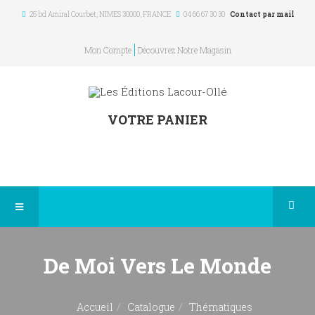
25 bd Amiral Courbet
, NIMES
30000
,
FRANCE
04 66 67 30 30
Contact par mail
Mon Compte
Découvrez Notre Magasin
VOTRE PANIER
De Moi Vers Le Monde
Accueil
Catalogue
Thématiques