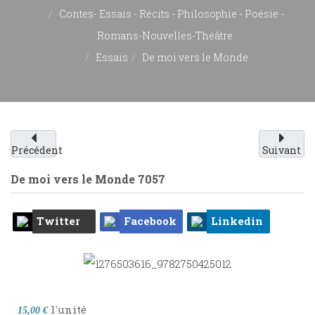
Contes- Essais - Récits - Philosophie - Poésie -
Romans-Nouvelles-Théâtre
Essais
De moi vers le Monde
Précédent
Suivant
De moi vers le Monde
7057
Twitter
Facebook
Linkedin
l'unité
15,00 €