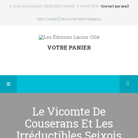
25 bd Amiral Courbet
, NIMES
30000
,
FRANCE
04 66 67 30 30
Contact par mail
Mon Compte
Découvrez Notre Magasin
VOTRE PANIER
Le Vicomte De
Couserans Et Les
Irréductibles Seixois