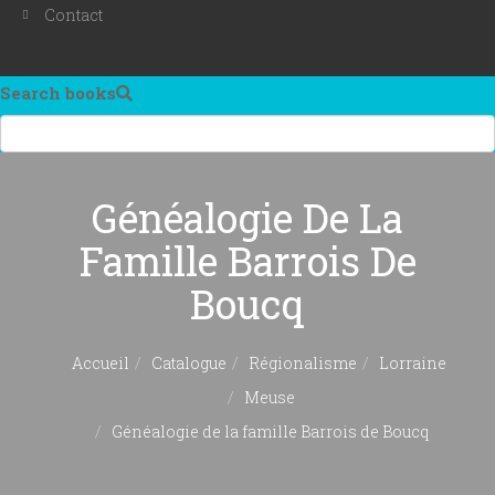
Contact
Search books
Généalogie De La
Famille Barrois De
Boucq
Accueil
Catalogue
Régionalisme
Lorraine
Meuse
Généalogie de la famille Barrois de Boucq