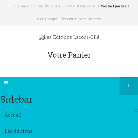
25 bd Amiral Courbet
, NIMES
30000
,
FRANCE
04 66 67 30 30
Contact par mail
Mon Compte
Découvrez Notre Magasin
Votre Panier
Sidebar
×
Accueil
Les éditions