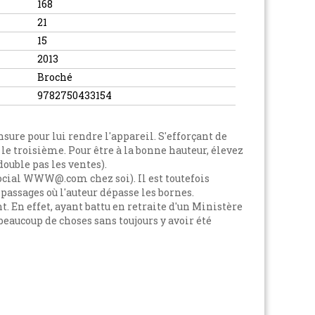
168
21
15
2013
Broché
9782750433154
nsure pour lui rendre l'appareil. S'efforçant de
 le troisième. Pour être à la bonne hauteur, élevez
double pas les ventes).
social WWW@.com chez soi). Il est toutefois
 passages où l'auteur dépasse les bornes.
t. En effet, ayant battu en retraite d'un Ministère
beaucoup de choses sans toujours y avoir été