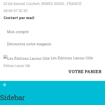
25 bd Amiral Courbet
, NIMES
30000
,
FRANCE
04 66 67 30 30
Contact par mail
Mon compte
Découvrez notre magasin
Les Éditions Lacour-Ollé
Editions Lacour Ollé
VOTRE PANIER
Sidebar