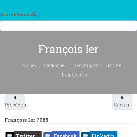
Search books
François Ier
Accueil
Catalogue
Thématiques
Histoire
François Ier
Précédent
Suivant
François Ier
7985
Twitter
Facebook
Linkedin