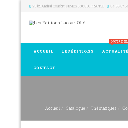
25 bd Amiral Courbet
, NIMES
30000
,
FRANCE
04 66 67 3
NOTRE B
ACCUEIL
LES ÉDITIONS
ACTUALIT
CONTACT
Accueil
Catalogue
Thématiques
Co