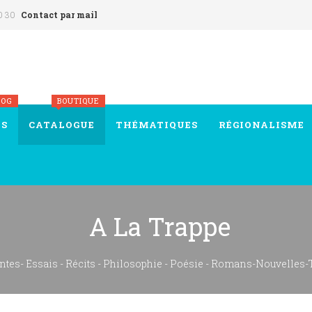
0 30
Contact par mail
LOG
BOUTIQUE
ÉS
CATALOGUE
THÉMATIQUES
RÉGIONALISME
A La Trappe
ntes- Essais - Récits - Philosophie - Poésie - Romans-Nouvelles-