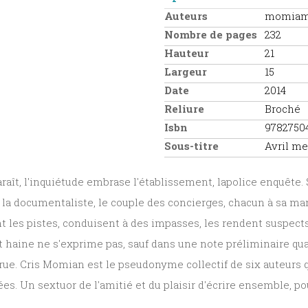
Auteurs
momiam 
Nombre de pages
232
Hauteur
21
Largeur
15
Date
2014
Reliure
Broché
Isbn
9782750
Sous-titre
Avril me
raît, l'inquiétude embrase l'établissement, lapolice enquête.
, la documentaliste, le couple des concierges, chacun à sa man
t les pistes, conduisent à des impasses, les rendent suspec
 haine ne s'exprime pas, sauf dans une note préliminaire quan
e rue. Cris Momian est le pseudonyme collectif de six auteurs
ées. Un sextuor de l'amitié et du plaisir d'écrire ensemble, p