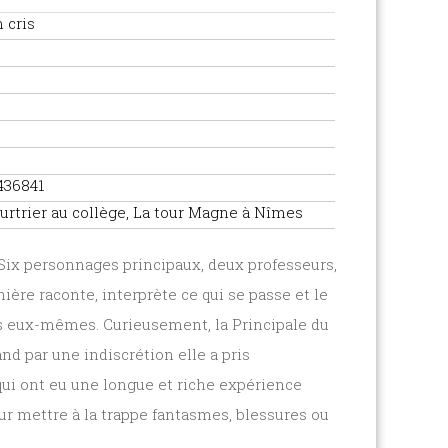
cris
436841
urtrier au collège, La tour Magne à Nîmes
 Six personnages principaux, deux professeurs,
ière raconte, interprète ce qui se passe et le
ts eux-mêmes. Curieusement, la Principale du
d par une indiscrétion elle a pris
 qui ont eu une longue et riche expérience
our mettre à la trappe fantasmes, blessures ou