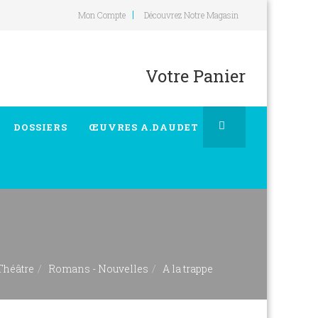
Mon Compte
Découvrez Notre Magasin
Votre Panier
DOSSIERS
ŒUVRES A.DAUDET
Théâtre
Romans - Nouvelles
A la trappe