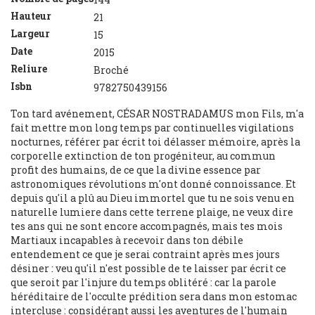
Hauteur
21
Largeur
15
Date
2015
Reliure
Broché
Isbn
9782750439156
Ton tard avénement, CÉSAR NOSTRADAMUS mon Fils, m'a
fait mettre mon long temps par continuelles vigilations
nocturnes, référer par écrit toi délasser mémoire, après la
corporelle extinction de ton progéniteur, au commun
profit des humains, de ce que la divine essence par
astronomiques révolutions m'ont donné connoissance. Et
depuis qu'il a plû au Dieu immortel que tu ne sois venu en
naturelle lumiere dans cette terrene plaige, ne veux dire
tes ans qui ne sont encore accompagnés, mais tes mois
Martiaux incapables à recevoir dans ton débile
entendement ce que je serai contraint après mes jours
désiner : veu qu'il n'est possible de te laisser par écrit ce
que seroit par l'injure du temps oblitéré : car la parole
héréditaire de l'occulte prédition sera dans mon estomac
intercluse : considérant aussi les aventures de l'humain