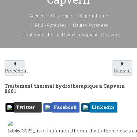
Accueil
Catalogue
Régionalisme
Midi-Pyrénées
Hautes Pyrénées
Traitement thermal hydrothérapique à Capvern
Précédent
Suivant
Traitement thermal hydrothérapique à Capvern
8661
Twitter
Facebook
Linkedin