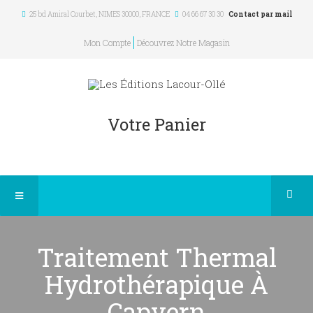
25 bd Amiral Courbet
, NIMES
30000
,
FRANCE
04 66 67 30 30
Contact par mail
Mon Compte
Découvrez Notre Magasin
Votre Panier
Traitement Thermal
Hydrothérapique À
Capvern