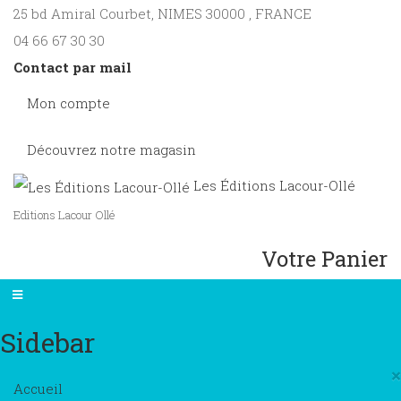
25 bd Amiral Courbet
, NIMES
30000
,
FRANCE
04 66 67 30 30
Contact par mail
Mon compte
Découvrez notre magasin
Les Éditions Lacour-Ollé
Editions Lacour Ollé
Votre Panier
Sidebar
×
Accueil