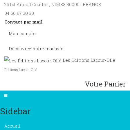
25 bd Amiral Courbet
, NIMES
30000
,
FRANCE
04 66 67 30 30
Contact par mail
Mon compte
Découvrez notre magasin
Les Éditions Lacour-Ollé
Editions Lacour Ollé
Votre Panier
Sidebar
×
Accueil