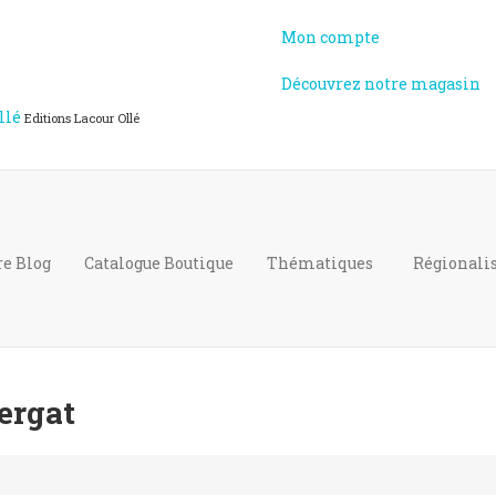
Mon compte
Découvrez notre magasin
llé
Editions Lacour Ollé
re Blog
Catalogue
Boutique
Thématiques
Régional
uergat