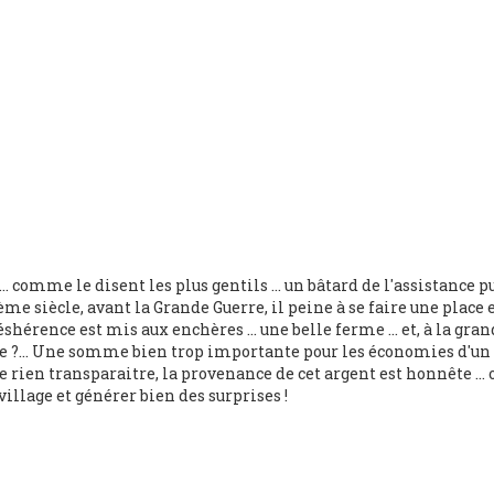
... comme le disent les plus gentils ... un bâtard de l'assistanc
e siècle, avant la Grande Guerre, il peine à se faire une place e
hérence est mis aux enchères ... une belle ferme ... et, à la grand
 paye ?... Une somme bien trop importante pour les économies d'un
rien transparaitre, la provenance de cet argent est honnête ... o
lage et générer bien des surprises !