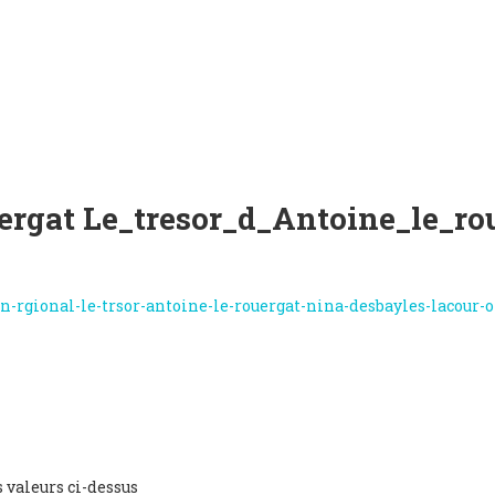
uergat
Le_tresor_d_Antoine_le_ro
s valeurs ci-dessus