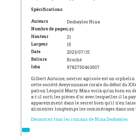
Spécifications
Auteurs
Desbayles Nina
Nombre de pages
149
Hauteur
21
Largeur
15
Date
2023/07/15
Reliure
Broché
Isbn
9782750463007
Gilbert Antoine, ouvrier agricole est un orphelin 
cette société Aveyronnaise rurale du début du XXèm
patron Léopold Marty. Mais voilà qu'un bien en dés
a-t-il sorti les pièces d'or avec lesquelles il la
apparemment dans le secret bien qu'il n'en laisse 
alimenter longtemps les commérages dans son vil
Découvrez tous les romans de Nina Desbayles