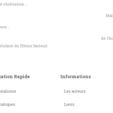
 chrétienne ...
ître, Maître d'un (déjà) si
rs ...
OLLE de l'Académie du L
e fauteuil
ation Rapide
Informations
onalisme
Les auteurs
atiques
Liens