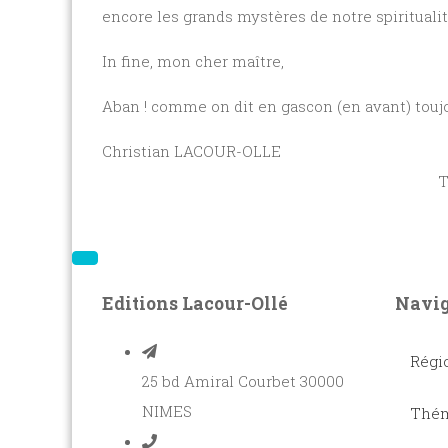
encore les grands mystères de notre spiritualité
In fine, mon cher ma
Aban ! comme on dit en gascon (en avant) toujou
Christian LACOUR-
Titulaire du 55èm
Editions Lacour-Ollé
Navig
Régi
25 bd Amiral Courbet 30000
NIMES
Thém