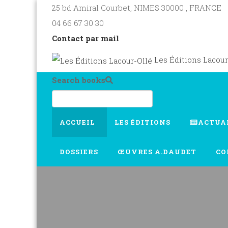
25 bd Amiral Courbet
, NIMES
30000
,
FRANCE
04 66 67 30 30
Contact par mail
Les Éditions Lacour
Search books
ACCUEIL
LES ÉDITIONS
ACTUA
DOSSIERS
ŒUVRES A.DAUDET
CO