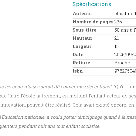
Spécifications
Auteurs
claudine 
Nombre de pages
236
Sous-titre
50 ans à l
Hauteur
21
Largeur
15
Date
2025/09/
Reliure
Broché
Isbn
97827504
nc tes charentaises aurait dû calmer mes déceptions"
: "Qu'a-t-on
que "faire l'école autrement, en mettant l'enfant acteur de 
nnovation, pouvait être réalisé. Cela avait existé encore, en
 l'Education nationale, a voulu porter témoignage quand à la mi
quentera pendant huit ans tout enfant scolarisé.