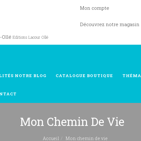
Mon compte
Découvrez notre magasin
-Ollé
Editions Lacour Ollé
LITÉS
NOTRE BLOG
CATALOGUE
BOUTIQUE
THÉMA
NTACT
Mon Chemin De Vie
Accueil
Mon chemin de vie