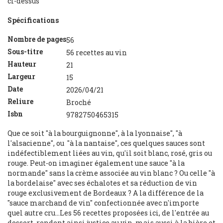
ci-dessus
Spécifications
Nombre de pages
56
Sous-titre
56 recettes au vin
Hauteur
21
Largeur
15
Date
2026/04/21
Reliure
Broché
Isbn
9782750465315
Que ce soit "à la bourguignonne", à la lyonnaise", "à
l'alsacienne", ou "à la nantaise", ces quelques sauces sont
indéfectiblement liées au vin, qu'il soit blanc, rosé, gris ou
rouge. Peut-on imaginer également une sauce "à la
normande" sans la crème associée au vin blanc ? Ou celle "à
la bordelaise" avec ses échalotes et sa réduction de vin
rouge exclusivement de Bordeaux ? A la différence de la
"sauce marchand de vin" confectionnée avec n'importe
quel autre cru...Les 56 recettes proposées ici, de l'entrée au
dessert, rendent ainsi justice au vin, mais aussi à la bière et