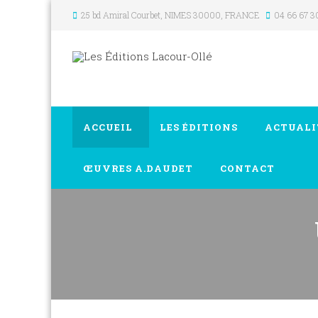
25 bd Amiral Courbet
, NIMES
30000
,
FRANCE
04 66 67 3
ACCUEIL
LES ÉDITIONS
ACTUALI
ŒUVRES A.DAUDET
CONTACT