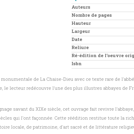
Auteurs
Nombre de pages
Hauteur
Largeur
Date
Reliure
Ré-édition de l'oeuvre or
Isbn
e et monumentale de
La Chaise-Dieu
avec ce texte rare de l'
abbé
nte, le lecteur redécouvre l'une des plus illustres abbayes de 
nage savant du XIXe siècle
, cet ouvrage fait revivre l'abbaye
cles qui l'ont façonnée. Cette
réédition
restitue toute la ri
oire locale, de patrimoine, d'art sacré et de littérature religie