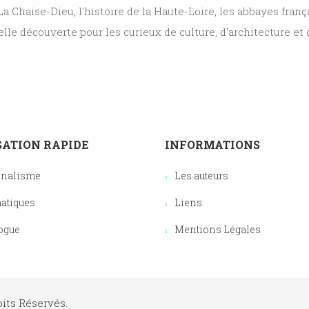
La Chaise-Dieu
, l'
histoire de la Haute-Loire
, les
abbayes franç
lle découverte pour les curieux de culture, d'architecture et d
ATION RAPIDE
INFORMATIONS
onalisme
Les auteurs
atiques
Liens
ogue
Mentions Légales
oits Réservés.