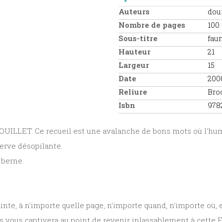
Auteurs
dou
Nombre de pages
100
Sous-titre
faun
Hauteur
21
Largeur
15
Date
200
Reliure
Bro
Isbn
978
de DOUILLET. Ce recueil est une avalanche de bons mots où l'hu
erve désopilante.
 berne.
nte, à n'importe quelle page, n'importe quand, n'importe où, 
ns vous captivera au point de revenir inlassablement à cett