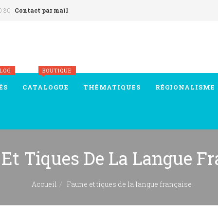
0 30
Contact par mail
BLOG
BOUTIQUE
ÉS
CATALOGUE
THÉMATIQUES
RÉGIONALISME
Et Tiques De La Langue Fr
Accueil
Faune et tiques de la langue française