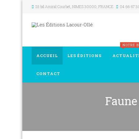
25 bd Amiral Courbet
, NIMES
30000
,
FRANCE
04 66 67 3
NOTRE 
ACCUEIL
LES ÉDITIONS
ACTUALIT
CONTACT
Faune 