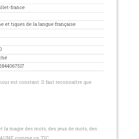
illet-france
e et tiques de la langue française
0
ché
2844067517
mour est constant. Il faut reconnaître que
et la magie des mots, des jeux de mots, des
e FAUNE comme un TIC...