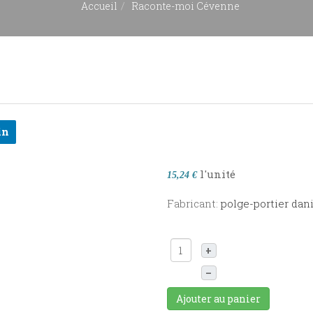
Accueil
Raconte-moi Cévenne
in
l'unité
15,24 €
Fabricant:
polge-portier dani
+
–
Ajouter au panier