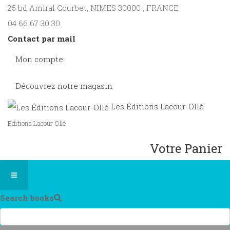
25 bd Amiral Courbet
, NIMES
30000
,
FRANCE
04 66 67 30 30
Contact par mail
Mon compte
Découvrez notre magasin
Les Éditions Lacour-Ollé
Editions Lacour Ollé
Votre Panier
Search books