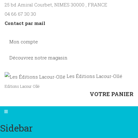
25 bd Amiral Courbet
, NIMES
30000
,
FRANCE
04 66 67 30 30
Contact par mail
Mon compte
Découvrez notre magasin
Les Éditions Lacour-Ollé
Editions Lacour Ollé
VOTRE PANIER
Sidebar