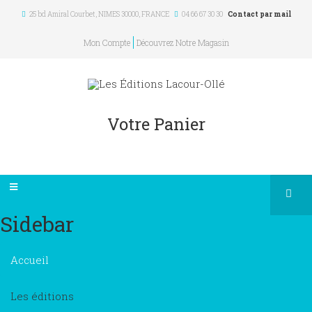
25 bd Amiral Courbet
, NIMES
30000
,
FRANCE
04 66 67 30 30
Contact par mail
Mon Compte
Découvrez Notre Magasin
Votre Panier
Sidebar
×
Accueil
Les éditions