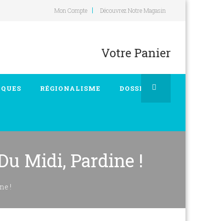
Mon Compte
Découvrez Notre Magasin
Votre Panier
IQUES
RÉGIONALISME
DOSSIERS
Du Midi, Pardine !
ne !