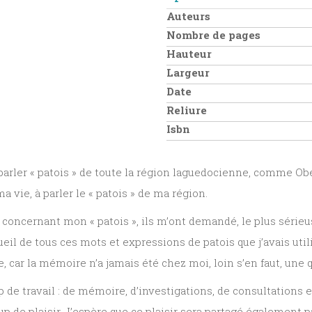
Auteurs
Nombre de pages
Hauteur
Largeur
Date
Reliure
Isbn
arler « patois » de toute la région laguedocienne, comme Obé
ma vie, à parler le « patois » de ma région.
s concernant mon « patois », ils m’ont demandé, le plus série
eil de tous ces mots et expressions de patois que j’avais uti
ar la mémoire n’a jamais été chez moi, loin s’en faut, une q
de travail : de mémoire, d’investigations, de consultations e
 de plaisir. J’espère que ce plaisir sera partagé également par