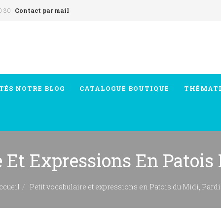
0 30
Contact par mail
TÉS
NOTRE BLOG
CATALOGUE
BOUTIQUE
THÉMAT
e Et Expressions En Patois 
ccueil
Petit vocabulaire et expressions en Patois du Midi, Pardi