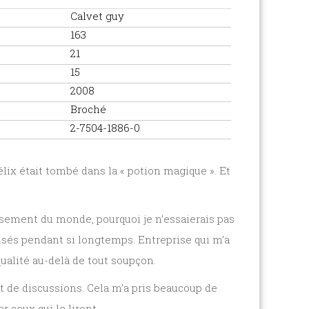
Calvet guy
163
21
15
2008
Broché
2-7504-1886-0
lix était tombé dans la « potion magique ». Et
usement du monde, pourquoi je n’essaierais pas
lisés pendant si longtemps. Entreprise qui m’a
ualité au-delà de tout soupçon.
t de discussions. Cela m’a pris beaucoup de
 ceux qui le liront.