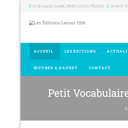
25 bd Amiral Courbet
, NIMES
30000
,
FRANCE
04 66 67 3
ACCUEIL
LES ÉDITIONS
ACTUALI
ŒUVRES A.DAUDET
CONTACT
Petit Vocabulair
A