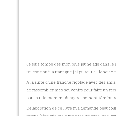
Je suis tombé dès mon plus jeune âge dans le p
j’ai continué
autant que j’ai pu tout au long de 
A la suite d’une franche rigolade avec des ami
de rassembler mes souvenirs pour faire un recu
paru sur le moment dangereusement téméraire, c
L’élaboration de ce livre m’a demandé beaucoup 
temps, bien sûr, mais m’a procuré aussi beaucoup