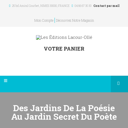
25 bd Amiral Courbet
, NIMES
30000
,
FRANCE
04 66 67 30 30
Contact par mail
Mon Compte
Découvrez Notre Magasin
VOTRE PANIER
Des Jardins De La Poésie
Au Jardin Secret Du Poète