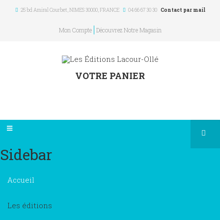
25 bd Amiral Courbet
, NIMES
30000
,
FRANCE
04 66 67 30 30
Contact par mail
Mon Compte
Découvrez Notre Magasin
VOTRE PANIER
Sidebar
×
Accueil
Les éditions