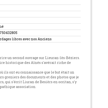
hé
750432805
rdages libres avec nos Anciens
écrire un second ouvrage sur Lieuran-lès-Béziers.
oire historique des Aînés s'avérait riche de
où ils ont eu connaissance que le but était un
urs greniers des documents et des photos que je
, qui s'écrit Liuran de Besièrs en occitan, s'y
mpathique association.