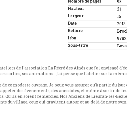
Nombre de pages
98
Hauteur
21
Largeur
15
Date
2013
Reliure
Broc
Isbn
9782
Sous-titre
Bava
ateliers de l'association La Récré des Aînés que j'ai envisagé d'
 ses sorties, ses animations - j'ai pensé que l'atelier sur la mém
e de ce modeste ouvrage. Je peux vous assurer qu'à partir du jour 
e rappeler des événements, des anecdotes, et même à sortir de le
s. Qu'ils en soient remerciés. Nos Anciens de Lieuran-lès-Béziers
ants du village, ceux qui gravitent autour et au-delà de notre sy