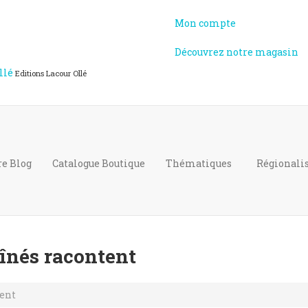
Mon compte
Découvrez notre magasin
llé
Editions Lacour Ollé
re Blog
Catalogue
Boutique
Thématiques
Régional
aînés racontent
tent