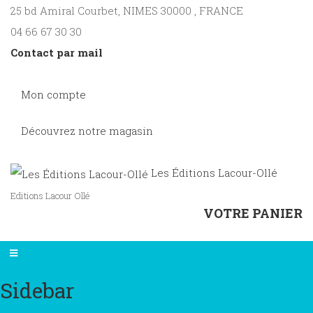
25 bd Amiral Courbet
, NIMES
30000
,
FRANCE
04 66 67 30 30
Contact par mail
Mon compte
Découvrez notre magasin
Les Éditions Lacour-Ollé
Editions Lacour Ollé
VOTRE PANIER
Sidebar