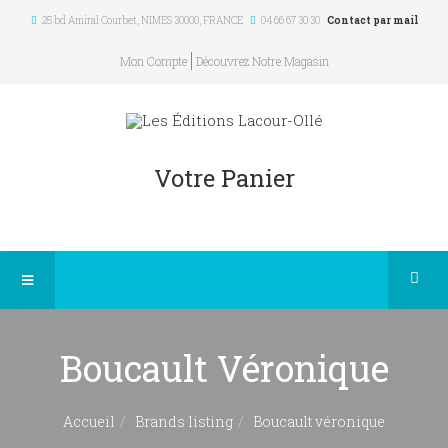
25 bd Amiral Courbet
, NIMES
30000
,
FRANCE
04 66 67 30 30
Contact par mail
Mon Compte
Découvrez Notre Magasin
Votre Panier
Boucault Véronique
Accueil
Brands listing
Boucault véronique