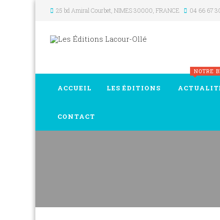
25 bd Amiral Courbet
, NIMES
30000
,
FRANCE
04 66 67 3
NOTRE 
ACCUEIL
LES ÉDITIONS
ACTUALIT
CONTACT