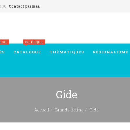
0 30
Contact par mail
BLOG
BOUTIQUE
ÉS
CATALOGUE
THÉMATIQUES
RÉGIONALISME
Gide
Accueil
Brands listing
Gide