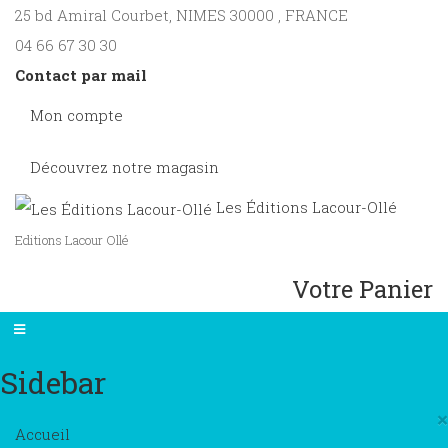
25 bd Amiral Courbet
, NIMES
30000
,
FRANCE
04 66 67 30 30
Contact par mail
Mon compte
Découvrez notre magasin
Les Éditions Lacour-Ollé
Editions Lacour Ollé
Votre Panier
Sidebar
×
Accueil